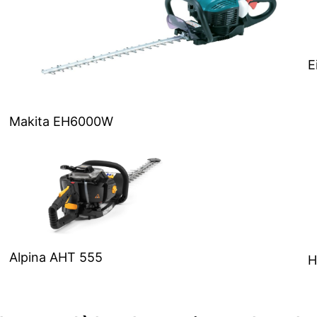
E
Makita EH6000W
Alpina AHT 555
H