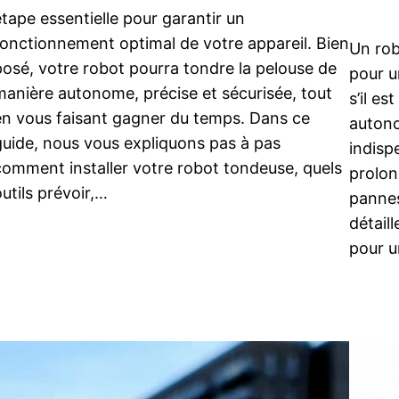
étape essentielle pour garantir un
fonctionnement optimal de votre appareil. Bien
Un rob
posé, votre robot pourra tondre la pelouse de
pour u
manière autonome, précise et sécurisée, tout
s’il e
en vous faisant gagner du temps. Dans ce
autono
guide, nous vous expliquons pas à pas
indisp
comment installer votre robot tondeuse, quels
prolon
outils prévoir,…
pannes
détail
pour 