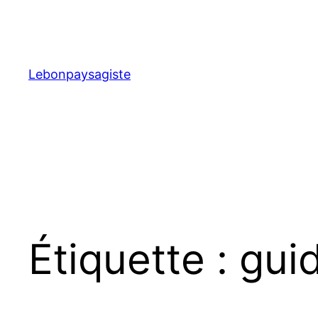
Aller
au
contenu
Lebonpaysagiste
Étiquette :
gui