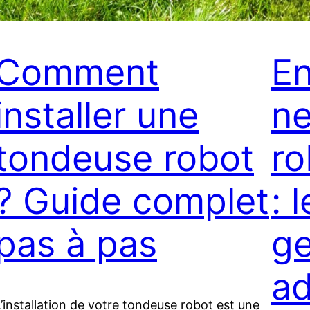
Comment
En
installer une
ne
tondeuse robot
ro
? Guide complet
: 
pas à pas
ge
ad
L’installation de votre tondeuse robot est une